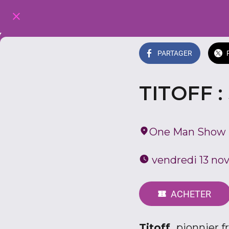
PARTAGER
TITOFF 
One Man Show - 
 vendredi 13 no
ACHETER
Titoff,
pionnier f