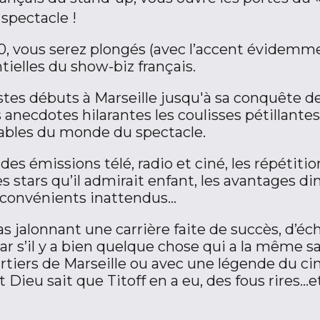
spectacle !
0, vous serez plongés (avec l’accent évidemme
tielles du show-biz français.
es débuts à Marseille jusqu'à sa conquête de 
s anecdotes hilarantes les coulisses pétillante
ables du monde du spectacle.
des émissions télé, radio et ciné, les répétitio
s stars qu’il admirait enfant, les avantages di
nconvénients inattendus...
as jalonnant une carrière faite de succès, d’éc
Car s’il y a bien quelque chose qui a la même 
rtiers de Marseille ou avec une légende du c
Et Dieu sait que Titoff en a eu, des fous rires..