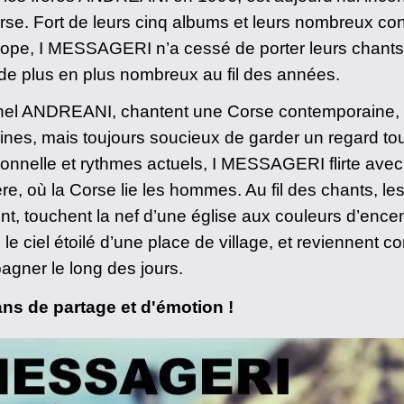
se. Fort de leurs cinq albums et leurs nombreux co
rope, I MESSAGERI n’a cessé de porter leurs chants a
de plus en plus nombreux au fil des années.
chel ANDREANI, chantent une Corse contemporaine,
nes, mais toujours soucieux de garder un regard tour
ionnelle et rythmes actuels, I MESSAGERI flirte avec
re, où la Corse lie les hommes. Au fil des chants, les
ent, touchent la nef d’une église aux couleurs d’encen
, le ciel étoilé d’une place de village, et reviennent 
gner le long des jours.
s de partage et d'émotion !